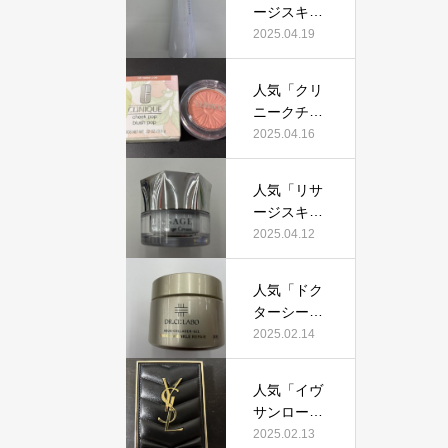
証！
ージスキン
て本当にお
メインテナ
2025.04.19
すすめ？美
イザーD
容マニアが
X」って本
実際使用し
人気「クリ
当におすす
て口コミを
ニークチー
め？美容マ
検証！
クポップ」
2025.04.16
ニアの私が
って本当に
実際使用し
おすすめ？
て、口コミ
人気「リサ
美容マニア
を検証！
ージスキン
が実際使用
チェンジク
2025.04.12
して口コミ
リーム」っ
を検証！
て本当にお
人気「ドク
すすめ？美
ターシーラ
容マニアが
ボ薬用アク
2025.02.14
実際使用し
アコラーゲ
て口コミを
ンゲルエン
検証！
人気「イヴ
リッチリン
サンローラ
クルリペ
ン クチュー
2025.02.13
ア」って本