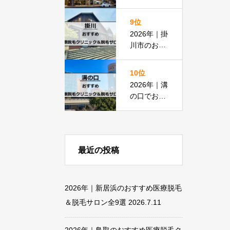
脱毛におす
すめの医療
9位
脱毛＆脱毛
2026年｜掛
サロン全15
川市のおす
選
すめ医療脱
毛クリニッ
10位
ク＆脱毛サ
2026年｜溝
ロン全11選
の口でおす
すめの医療
脱毛＆脱毛
サロン全13
選
最近の投稿
2026年｜新居浜のおすすめ医療脱毛
＆脱毛サロン全9選
2026.7.11