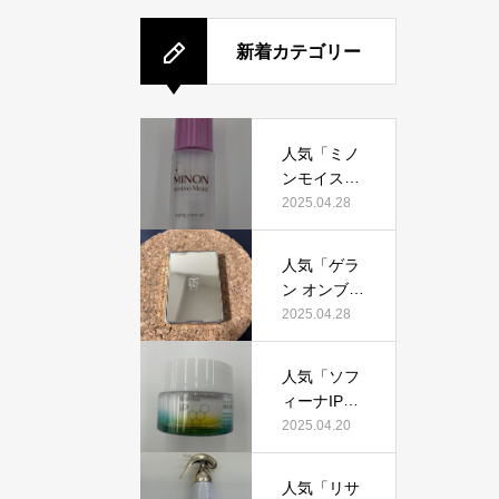
新着カテゴリー
人気「ミノ
ンモイスト
エイジング
2025.04.28
ケアオイ
ル」って本
人気「ゲラ
当におすす
ン オンブル
め？美容マ
ジェオーラ
2025.04.28
ニアが実際
グロウ」っ
使用して口
て本当にお
コミを検
人気「ソフ
すすめ？美
証！
ィーナIPゴ
容マニアの
ールデンタ
2025.04.20
私が実際使
イムリペア
用して、口
深夜浸透ク
コミを検
人気「リサ
リーム」っ