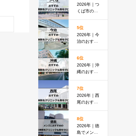
払いOKの
2026年｜つ
安い医院も
くば市のお
紹介
すすめ医療
脱毛＆脱毛
5位
サロン全13
2026年｜今
選
治のおすす
め医療脱毛
クリニック
6位
＆脱毛サロ
2026年｜沖
ン全13選
縄のおすす
め医療脱毛
＆脱毛サロ
7位
ン全19選
2026年｜西
尾のおすす
め医療脱毛
クリニック
8位
＆脱毛サロ
2026年｜徳
ン全15選
島でメンズ