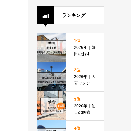
ランキング
1位
2026年｜磐
田のおすす
め医療脱毛
クリニック
2位
＆脱毛サロ
2026年｜大
ン全8選
宮でメンズ
脱毛におす
すめの医療
3位
脱毛＆脱毛
2026年｜仙
サロン全16
台の医療脱
選
毛おすすめ
16選！都度
4位