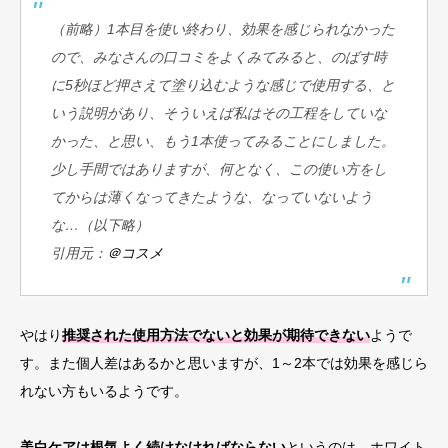
（前略）
1本目を使い終わり、効果を感じられなかった
ので、みなさんの口コミをよくみてみると、のばす時
に5秒ほど押さえて塗り込むような感じで使用する、と
いう説明があり、そういえば私はその工程をしていな
かった、と思い、もう1本使ってみることにしました。
少し手間ではありますが、何となく、この使い方をし
てからは薄くなってきたような、なっていないよう
な…
（以下略）
引用元：
＠コスメ
やはり
推奨された使用方法でないと効果が期待できない
ようで
す。また個人差はあるかと思いますが、1～2本では効果を感じら
れない方もいるようです。
美白ケアは根気よく続けなければならない
というのは、ホワイト