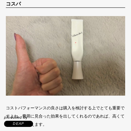
コスパ
コストパフォーマンスの良さは購入を検討する上でとても重要で
すよね。費用に見合った効果を出してくれるのであれば、高くて
produced by
DEAP
も買おうと思えます。