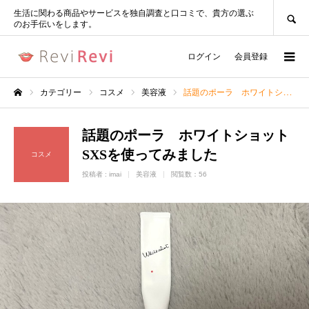
SEARCH
生活に関わる商品やサービスを独自調査と口コミで、貴方の選ぶ
のお手伝いをします。
ログイン
会員登録
カテゴリー
コスメ
美容液
話題のポーラ ホワイトショット SXSを使ってみました
ホーム
話題のポーラ ホワイトショット
SXSを使ってみました
コスメ
投稿者 :
imai
美容液
閲覧数：56