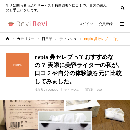
SEARCH
生活に関わる商品やサービスを独自調査と口コミで、貴方の選ぶ
のお手伝いをします。
ログイン
会員登録
カテゴリー
日用品
ティッシュ
nepia 鼻セレブっておすすめなの？ 実際に美容ライターの私が、口コミや自分の体験談を元に比較してみました。
ホーム
nepia 鼻セレブっておすすめな
の？ 実際に美容ライターの私が、
日用品
口コミや自分の体験談を元に比較
してみました。
投稿者 :
TOUKOU
ティッシュ
閲覧数：595