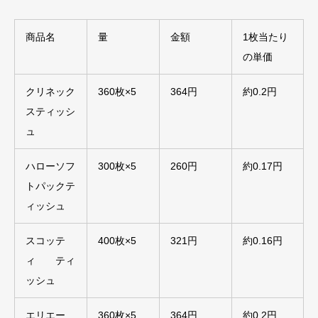
商品名
量
金額
1枚当たり
の単価
クリネック
360枚×5
364円
約0.2円
スティッシ
ュ
ハローソフ
300枚×5
260円
約0.17円
トパックテ
ィッシュ
スコッテ
400枚×5
321円
約0.16円
ィ ティ
ッシュ
エリエー
360枚×5
364円
約0.2円