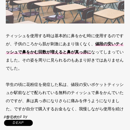
ティッシュを使用する時は基本的に鼻をかむ時に使用するのです
が、子供のころから肌が刺激にあまり強くなく、
値段の安いティ
ッシュで鼻をかむ回数が増えると鼻が真っ赤に
なってしまってい
ました。その姿を周りに見られるのもあまり好きではありません
でした。
学生の頃に花粉症を発症した私は、値段の安いポケットティッシ
ュか駅前などで配られている無料のティッシュで鼻をかんでいた
のですが、鼻は真っ赤になりさらに痛みを伴うようになりまし
た。ですが自分で購入するお金もなく、我慢しながら使用を続け
produced by
ました。
DEAP