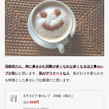
花粉症の人、特に鼻をかむ回数が多くなれな多くなるほど鼻セレ
ブが良い
と思います。
肌がデリケートな人
、肌ざわりや柔らかさ
を特徴とした鼻セレブは最適だと思います。
王子ネピア 鼻セレブ 200組（3箱入）
943円
価格:
(2023/10/3 18:23時点)