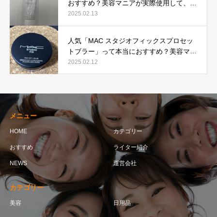
おすすめ？美容マニアが実際使用して、口
コミを検証！
2025.02.13
人気「MAC スタジオフィックスプロセッ
トブラー」って本当におすすめ？美容マニ
アが実際使用して口コミを検証！
2025.02.12
メニュー
HOME
カテゴリー
おすすめ
ライター紹介
NEWS
運営会社
カテゴリー
美容
日用品