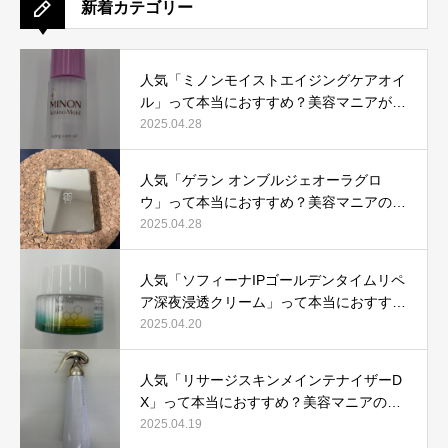
新着カテゴリー
人気「ミノンモイストエイジングケアオイ
ル」って本当におすすめ？美容マニアが実
際使用して口コミを検証！
2025.04.28
人気「ゲラン オンブルジェオーラグロ
ウ」って本当におすすめ？美容マニアの私
が実際使用して、口コミを検証！
2025.04.28
人気「ソフィーナIPゴールデンタイムリペ
ア深夜浸透クリーム」って本当におすす
め？美容マニアが実際使用して口コミを検
2025.04.20
証！
人気「リサージスキンメインテナイザーD
X」って本当におすすめ？美容マニアの私
が実際使用して、口コミを検証！
2025.04.19