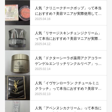
人気「クリニークチークポップ」って本当
におすすめ？美容マニアが実際使用して口
コミを検証！
2025.04.16
人気「リサージスキンチェンジクリーム」
って本当におすすめ？美容マニアが実際使
用して口コミを検証！
2025.04.12
人気「ドクターシーラボ薬用アクアコラー
ゲンゲルエンリッチリンクルリペア」って
本当におすすめ？美容マニアが実際使用し
2025.02.14
て口コミを検証
人気「イヴサンローラン クチュールミニ
クラッチ」って本当におすすめ？美容マニ
アが実際使用して口コミを検証！
2025.02.13
人気「アベンヌシカクリーム」って本当に