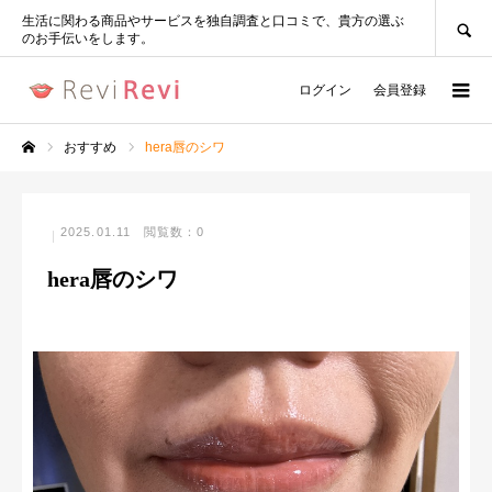
SEARCH
生活に関わる商品やサービスを独自調査と口コミで、貴方の選ぶ
のお手伝いをします。
ログイン
会員登録
おすすめ
hera唇のシワ
ホーム
2025.01.11
閲覧数：0
hera唇のシワ