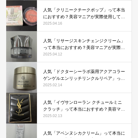
人気「クリニークチークポップ」って本当
におすすめ？美容マニアが実際使用して口
コミを検証！
2025.04.16
人気「リサージスキンチェンジクリーム」
って本当におすすめ？美容マニアが実際使
用して口コミを検証！
2025.04.12
人気「ドクターシーラボ薬用アクアコラー
ゲンゲルエンリッチリンクルリペア」って
本当におすすめ？美容マニアが実際使用し
2025.02.14
て口コミを検証
人気「イヴサンローラン クチュールミニ
クラッチ」って本当におすすめ？美容マニ
アが実際使用して口コミを検証！
2025.02.13
人気「アベンヌシカクリーム」って本当に