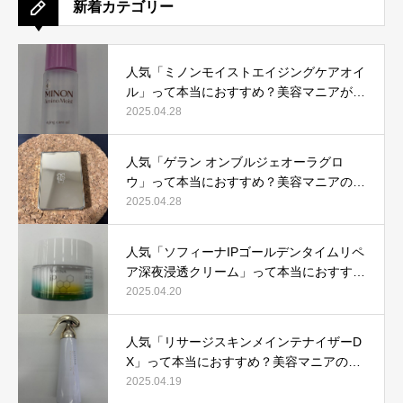
新着カテゴリー
人気「ミノンモイストエイジングケアオイ
ル」って本当におすすめ？美容マニアが実
際使用して口コミを検証！
2025.04.28
人気「ゲラン オンブルジェオーラグロ
ウ」って本当におすすめ？美容マニアの私
が実際使用して、口コミを検証！
2025.04.28
人気「ソフィーナIPゴールデンタイムリペ
ア深夜浸透クリーム」って本当におすす
め？美容マニアが実際使用して口コミを検
2025.04.20
証！
人気「リサージスキンメインテナイザーD
X」って本当におすすめ？美容マニアの私
が実際使用して、口コミを検証！
2025.04.19