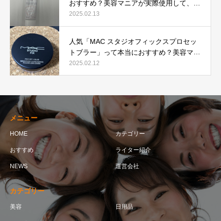
おすすめ？美容マニアが実際使用して、口
コミを検証！
2025.02.13
人気「MAC スタジオフィックスプロセッ
トブラー」って本当におすすめ？美容マニ
アが実際使用して口コミを検証！
2025.02.12
メニュー
HOME
カテゴリー
おすすめ
ライター紹介
NEWS
運営会社
カテゴリー
美容
日用品