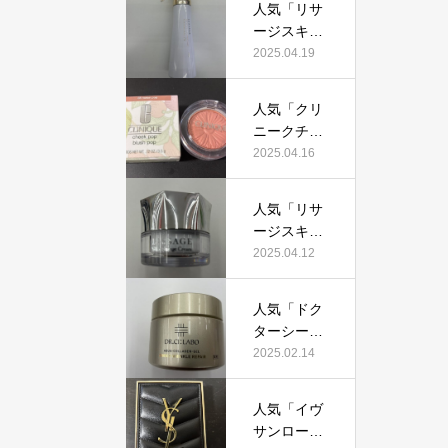
コミを検
人気「リサ
リーム」っ
証！
ージスキン
て本当にお
メインテナ
2025.04.19
すすめ？美
イザーD
容マニアが
X」って本
実際使用し
人気「クリ
当におすす
て口コミを
ニークチー
め？美容マ
検証！
クポップ」
2025.04.16
ニアの私が
って本当に
実際使用し
おすすめ？
て、口コミ
人気「リサ
美容マニア
を検証！
ージスキン
が実際使用
チェンジク
2025.04.12
して口コミ
リーム」っ
を検証！
て本当にお
人気「ドク
すすめ？美
ターシーラ
容マニアが
ボ薬用アク
2025.02.14
実際使用し
アコラーゲ
て口コミを
ンゲルエン
検証！
人気「イヴ
リッチリン
サンローラ
クルリペ