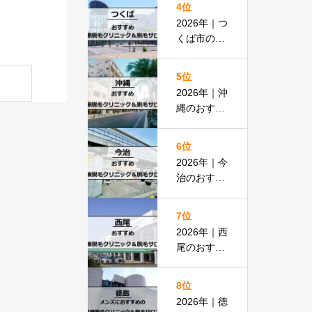
4位
払いOKの
2026年｜つ
安い医院も
くば市のお
紹介
すすめ医療
脱毛＆脱毛
5位
サロン全13
2026年｜沖
選
縄のおすす
め医療脱毛
＆脱毛サロ
6位
ン全19選
2026年｜今
治のおすす
め医療脱毛
クリニック
7位
＆脱毛サロ
2026年｜西
ン全13選
尾のおすす
め医療脱毛
クリニック
8位
＆脱毛サロ
2026年｜徳
ン全15選