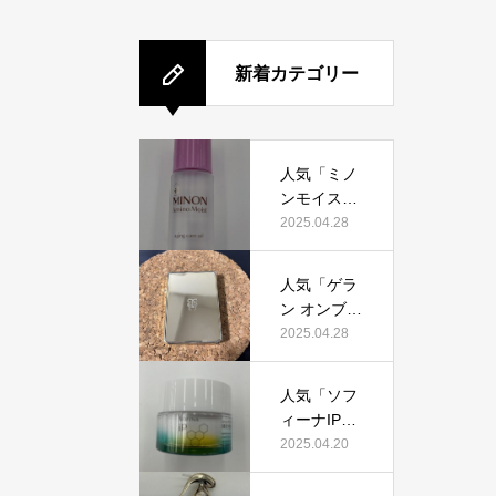
新着カテゴリー
人気「ミノ
ンモイスト
エイジング
2025.04.28
ケアオイ
ル」って本
人気「ゲラ
当におすす
ン オンブル
め？美容マ
ジェオーラ
2025.04.28
ニアが実際
グロウ」っ
使用して口
て本当にお
コミを検
人気「ソフ
すすめ？美
証！
ィーナIPゴ
容マニアの
ールデンタ
2025.04.20
私が実際使
イムリペア
用して、口
深夜浸透ク