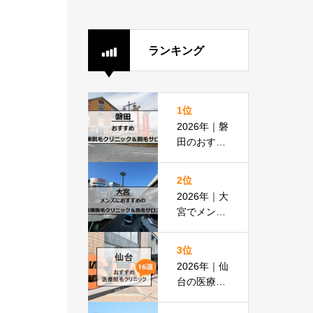
ランキング
1位
2026年｜磐
田のおすす
め医療脱毛
クリニック
2位
＆脱毛サロ
2026年｜大
ン全8選
宮でメンズ
脱毛におす
すめの医療
3位
脱毛＆脱毛
2026年｜仙
サロン全16
台の医療脱
選
毛おすすめ
16選！都度