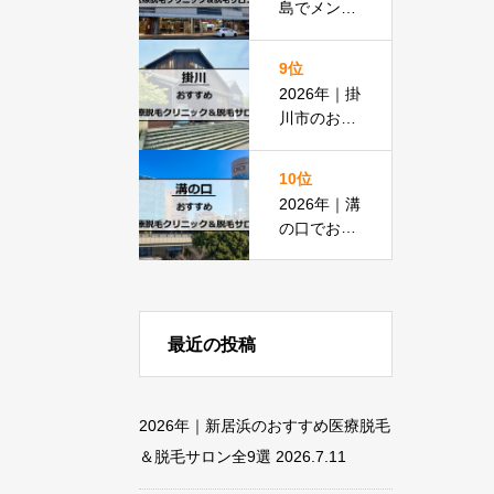
島でメンズ
脱毛におす
すめの医療
9位
脱毛＆脱毛
2026年｜掛
サロン全15
川市のおす
選
すめ医療脱
毛クリニッ
10位
ク＆脱毛サ
2026年｜溝
ロン全11選
の口でおす
すめの医療
脱毛＆脱毛
サロン全13
選
最近の投稿
2026年｜新居浜のおすすめ医療脱毛
＆脱毛サロン全9選
2026.7.11