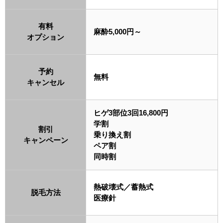
有料
麻酔5,000円～
オプション
予約
無料
キャンセル
ヒゲ3部位3回16,800円
学割
割引
乗り換え割
キャンペーン
ペア割
同時割
熱破壊式／蓄熱式
脱毛方法
医療針