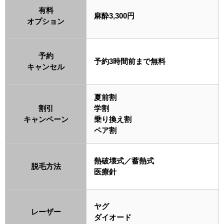
有料
麻酔3,300円
オプション
予約
予約3時間前まで無料
キャンセル
夏前割
割引
学割
キャンペーン
乗り換え割
ペア割
熱破壊式／蓄熱式
脱毛方法
医療針
ヤグ
レーザー
ダイオード