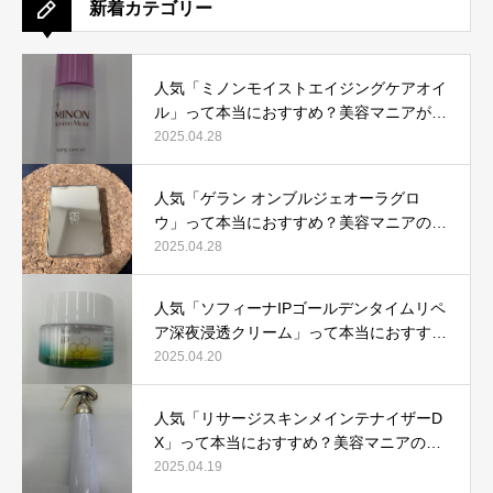
新着カテゴリー
人気「ミノンモイストエイジングケアオイ
ル」って本当におすすめ？美容マニアが実
際使用して口コミを検証！
2025.04.28
人気「ゲラン オンブルジェオーラグロ
ウ」って本当におすすめ？美容マニアの私
が実際使用して、口コミを検証！
2025.04.28
人気「ソフィーナIPゴールデンタイムリペ
ア深夜浸透クリーム」って本当におすす
め？美容マニアが実際使用して口コミを検
2025.04.20
証！
人気「リサージスキンメインテナイザーD
X」って本当におすすめ？美容マニアの私
が実際使用して、口コミを検証！
2025.04.19