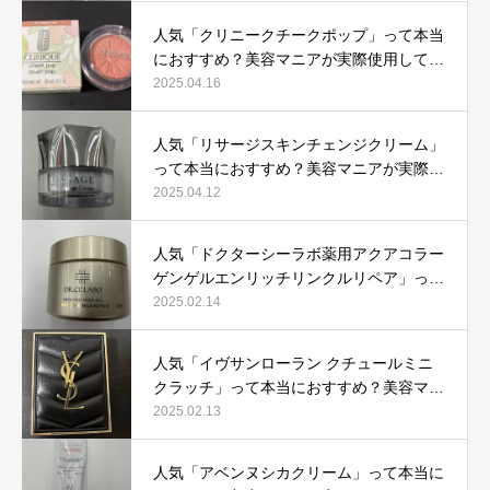
人気「クリニークチークポップ」って本当
におすすめ？美容マニアが実際使用して口
コミを検証！
2025.04.16
人気「リサージスキンチェンジクリーム」
って本当におすすめ？美容マニアが実際使
用して口コミを検証！
2025.04.12
人気「ドクターシーラボ薬用アクアコラー
ゲンゲルエンリッチリンクルリペア」って
本当におすすめ？美容マニアが実際使用し
2025.02.14
て口コミを検証
人気「イヴサンローラン クチュールミニ
クラッチ」って本当におすすめ？美容マニ
アが実際使用して口コミを検証！
2025.02.13
人気「アベンヌシカクリーム」って本当に