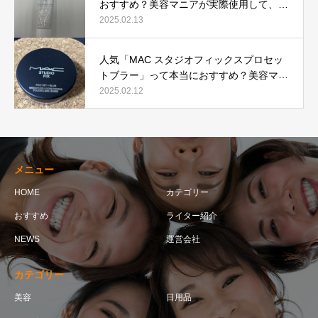
おすすめ？美容マニアが実際使用して、口
コミを検証！
2025.02.13
人気「MAC スタジオフィックスプロセッ
トブラー」って本当におすすめ？美容マニ
アが実際使用して口コミを検証！
2025.02.12
メニュー
HOME
カテゴリー
おすすめ
ライター紹介
NEWS
運営会社
カテゴリー
美容
日用品