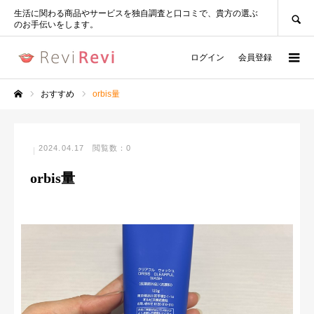
SEARCH
生活に関わる商品やサービスを独自調査と口コミで、貴方の選ぶ
のお手伝いをします。
ログイン
会員登録
おすすめ
orbis量
ホーム
2024.04.17
閲覧数：0
orbis量