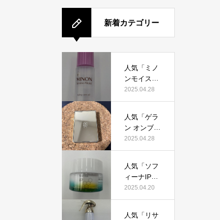
新着カテゴリー
人気「ミノ
ンモイスト
エイジング
2025.04.28
ケアオイ
ル」って本
人気「ゲラ
当におすす
ン オンブル
め？美容マ
ジェオーラ
2025.04.28
ニアが実際
グロウ」っ
使用して口
て本当にお
コミを検
人気「ソフ
すすめ？美
証！
ィーナIPゴ
容マニアの
ールデンタ
2025.04.20
私が実際使
イムリペア
用して、口
深夜浸透ク
コミを検
人気「リサ
リーム」っ