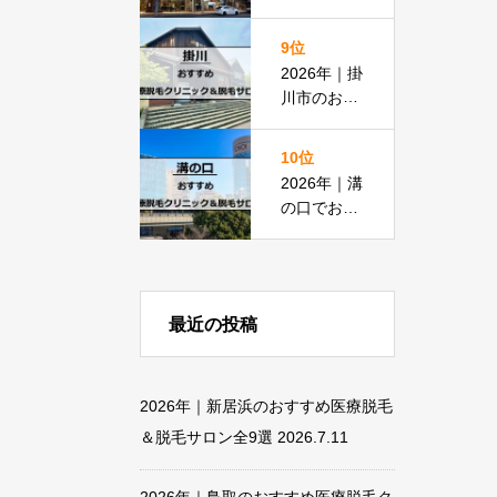
脱毛におす
すめの医療
9位
脱毛＆脱毛
2026年｜掛
サロン全15
川市のおす
選
すめ医療脱
毛クリニッ
10位
ク＆脱毛サ
2026年｜溝
ロン全11選
の口でおす
すめの医療
脱毛＆脱毛
サロン全13
選
最近の投稿
2026年｜新居浜のおすすめ医療脱毛
＆脱毛サロン全9選
2026.7.11