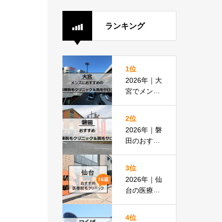
ランキング
1位
2026年｜大
宮でメンズ
脱毛におす
すめの医療
2位
脱毛＆脱毛
2026年｜磐
サロン全16
田のおすす
選
め医療脱毛
クリニック
3位
＆脱毛サロ
2026年｜仙
ン全8選
台の医療脱
毛おすすめ
16選！都度
4位