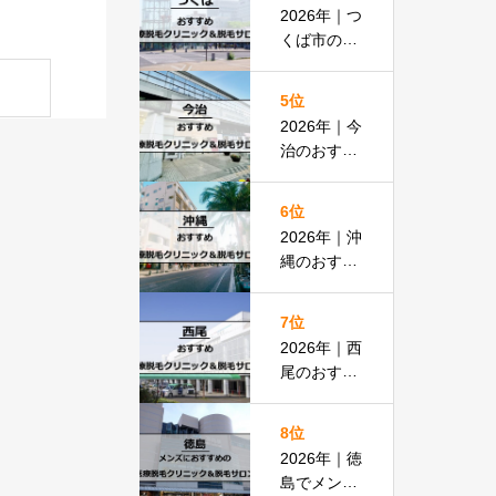
払いOKの
2026年｜つ
安い医院も
くば市のお
紹介
すすめ医療
脱毛＆脱毛
5位
サロン全13
2026年｜今
選
治のおすす
め医療脱毛
クリニック
6位
＆脱毛サロ
2026年｜沖
ン全13選
縄のおすす
め医療脱毛
＆脱毛サロ
7位
ン全19選
2026年｜西
尾のおすす
め医療脱毛
クリニック
8位
＆脱毛サロ
2026年｜徳
ン全15選
島でメンズ