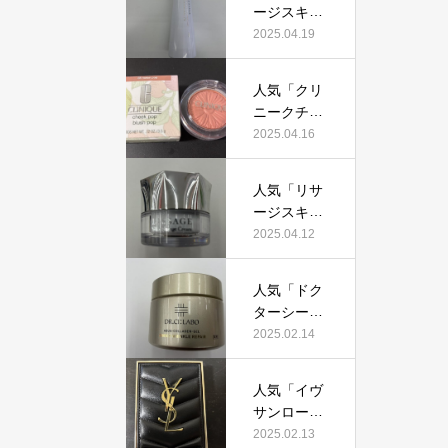
証！
ージスキン
て本当にお
メインテナ
2025.04.19
すすめ？美
イザーD
容マニアが
X」って本
実際使用し
人気「クリ
当におすす
て口コミを
ニークチー
め？美容マ
検証！
クポップ」
2025.04.16
ニアの私が
って本当に
実際使用し
おすすめ？
て、口コミ
人気「リサ
美容マニア
を検証！
ージスキン
が実際使用
チェンジク
2025.04.12
して口コミ
リーム」っ
を検証！
て本当にお
人気「ドク
すすめ？美
ターシーラ
容マニアが
ボ薬用アク
2025.02.14
実際使用し
アコラーゲ
て口コミを
ンゲルエン
検証！
人気「イヴ
リッチリン
サンローラ
クルリペ
ン クチュー
2025.02.13
ア」って本