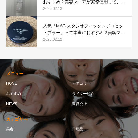
おすすめ？美容マニアが実際使用して、口
コミを検証！
2025.02.13
人気「MAC スタジオフィックスプロセッ
トブラー」って本当におすすめ？美容マニ
アが実際使用して口コミを検証！
2025.02.12
メニュー
HOME
カテゴリー
おすすめ
ライター紹介
NEWS
運営会社
カテゴリー
美容
日用品