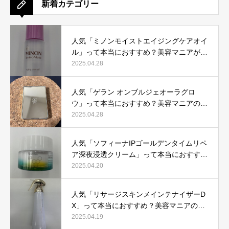
新着カテゴリー
人気「ミノンモイストエイジングケアオイ
ル」って本当におすすめ？美容マニアが実
際使用して口コミを検証！
2025.04.28
人気「ゲラン オンブルジェオーラグロ
ウ」って本当におすすめ？美容マニアの私
が実際使用して、口コミを検証！
2025.04.28
人気「ソフィーナIPゴールデンタイムリペ
ア深夜浸透クリーム」って本当におすす
め？美容マニアが実際使用して口コミを検
2025.04.20
証！
人気「リサージスキンメインテナイザーD
X」って本当におすすめ？美容マニアの私
が実際使用して、口コミを検証！
2025.04.19