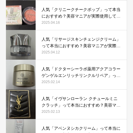
人気「クリニークチークポップ」って本当
におすすめ？美容マニアが実際使用して口
コミを検証！
2025.04.16
人気「リサージスキンチェンジクリーム」
って本当におすすめ？美容マニアが実際使
用して口コミを検証！
2025.04.12
人気「ドクターシーラボ薬用アクアコラー
ゲンゲルエンリッチリンクルリペア」って
本当におすすめ？美容マニアが実際使用し
2025.02.14
て口コミを検証
人気「イヴサンローラン クチュールミニ
クラッチ」って本当におすすめ？美容マニ
アが実際使用して口コミを検証！
2025.02.13
人気「アベンヌシカクリーム」って本当に