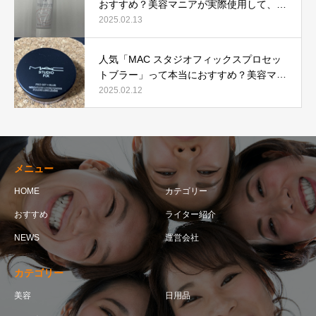
おすすめ？美容マニアが実際使用して、口
コミを検証！
2025.02.13
人気「MAC スタジオフィックスプロセッ
トブラー」って本当におすすめ？美容マニ
アが実際使用して口コミを検証！
2025.02.12
メニュー
HOME
カテゴリー
おすすめ
ライター紹介
NEWS
運営会社
カテゴリー
美容
日用品