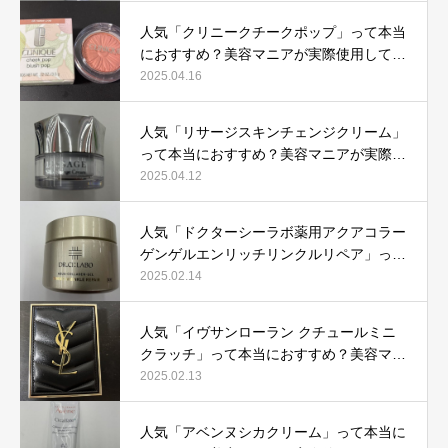
人気「クリニークチークポップ」って本当
におすすめ？美容マニアが実際使用して口
コミを検証！
2025.04.16
人気「リサージスキンチェンジクリーム」
って本当におすすめ？美容マニアが実際使
用して口コミを検証！
2025.04.12
人気「ドクターシーラボ薬用アクアコラー
ゲンゲルエンリッチリンクルリペア」って
本当におすすめ？美容マニアが実際使用し
2025.02.14
て口コミを検証
人気「イヴサンローラン クチュールミニ
クラッチ」って本当におすすめ？美容マニ
アが実際使用して口コミを検証！
2025.02.13
人気「アベンヌシカクリーム」って本当に