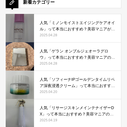
新着カテゴリー
人気「ミノンモイストエイジングケアオイ
ル」って本当におすすめ？美容マニアが実
際使用して口コミを検証！
2025.04.28
人気「ゲラン オンブルジェオーラグロ
ウ」って本当におすすめ？美容マニアの私
が実際使用して、口コミを検証！
2025.04.28
人気「ソフィーナIPゴールデンタイムリペ
ア深夜浸透クリーム」って本当におすす
め？美容マニアが実際使用して口コミを検
2025.04.20
証！
人気「リサージスキンメインテナイザーD
X」って本当におすすめ？美容マニアの私
が実際使用して、口コミを検証！
2025.04.19