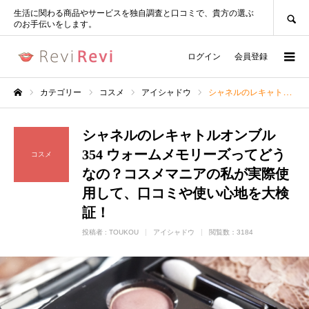
SEARCH
生活に関わる商品やサービスを独自調査と口コミで、貴方の選ぶ
のお手伝いをします。
ログイン
会員登録
カテゴリー
コスメ
アイシャドウ
シャネルのレキャトルオンブル354 ウォームメモリーズってどうなの？コスメマニアの私が実際使用して、口コミや使い心地を大検証！
ホーム
シャネルのレキャトルオンブル
354 ウォームメモリーズってどう
コスメ
なの？コスメマニアの私が実際使
用して、口コミや使い心地を大検
証！
投稿者 :
TOUKOU
アイシャドウ
閲覧数：3184