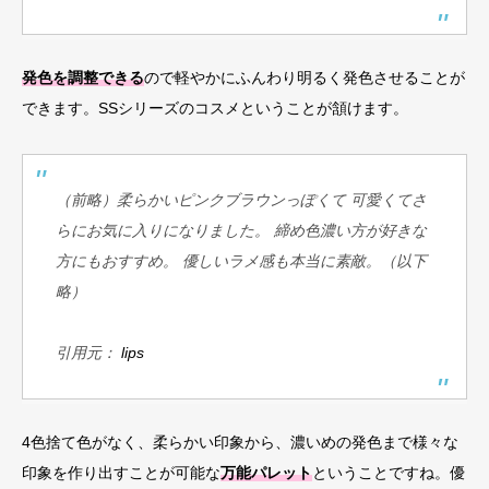
発色を調整できる
ので軽やかにふんわり明るく発色させることが
できます。SSシリーズのコスメということが頷けます。
（前略）柔らかいピンクブラウンっぽくて 可愛くてさ
らにお気に入りになりました。 締め色濃い方が好きな
方にもおすすめ。 優しいラメ感も本当に素敵。（以下
略）
引用元：
lips
4色捨て色がなく、柔らかい印象から、濃いめの発色まで様々な
印象を作り出すことが可能な
万能パレット
ということですね。優