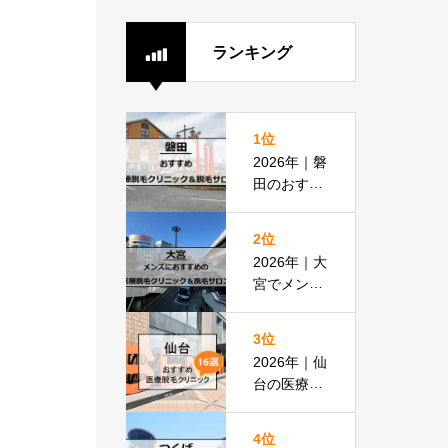
ランキング
1位
2026年｜磐
田のおすす
め医療脱毛
クリニック
2位
＆脱毛サロ
2026年｜大
ン全8選
宮でメンズ
脱毛におす
すめの医療
3位
脱毛＆脱毛
2026年｜仙
サロン全16
台の医療脱
選
毛おすすめ
16選！都度
4位