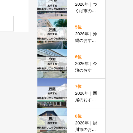
払いOKの
2026年｜つ
安い医院も
くば市のお
紹介
すすめ医療
脱毛＆脱毛
5位
サロン全13
2026年｜沖
選
縄のおすす
め医療脱毛
＆脱毛サロ
6位
ン全19選
2026年｜今
治のおすす
め医療脱毛
クリニック
7位
＆脱毛サロ
2026年｜西
ン全13選
尾のおすす
め医療脱毛
クリニック
8位
＆脱毛サロ
2026年｜掛
ン全15選
川市のおす