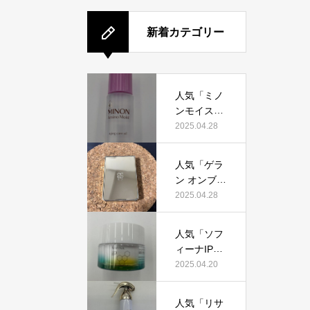
新着カテゴリー
人気「ミノ
ンモイスト
エイジング
2025.04.28
ケアオイ
ル」って本
人気「ゲラ
当におすす
ン オンブル
め？美容マ
ジェオーラ
2025.04.28
ニアが実際
グロウ」っ
使用して口
て本当にお
コミを検
人気「ソフ
すすめ？美
証！
ィーナIPゴ
容マニアの
ールデンタ
2025.04.20
私が実際使
イムリペア
用して、口
深夜浸透ク
コミを検
人気「リサ
リーム」っ