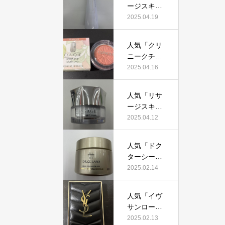
証！
ージスキン
て本当にお
メインテナ
2025.04.19
すすめ？美
イザーD
容マニアが
X」って本
実際使用し
人気「クリ
当におすす
て口コミを
ニークチー
め？美容マ
検証！
クポップ」
2025.04.16
ニアの私が
って本当に
実際使用し
おすすめ？
て、口コミ
人気「リサ
美容マニア
を検証！
ージスキン
が実際使用
チェンジク
2025.04.12
して口コミ
リーム」っ
を検証！
て本当にお
人気「ドク
すすめ？美
ターシーラ
容マニアが
ボ薬用アク
2025.02.14
実際使用し
アコラーゲ
て口コミを
ンゲルエン
検証！
人気「イヴ
リッチリン
サンローラ
クルリペ
ン クチュー
2025.02.13
ア」って本