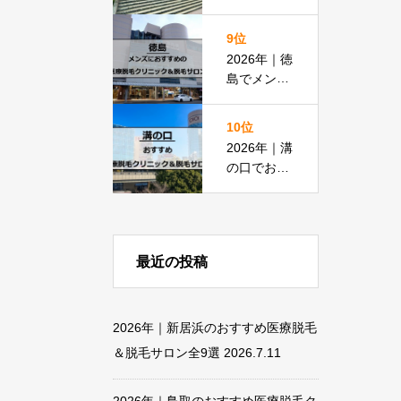
すめ医療脱
毛クリニッ
9位
ク＆脱毛サ
2026年｜徳
ロン全11選
島でメンズ
脱毛におす
すめの医療
10位
脱毛＆脱毛
2026年｜溝
サロン全15
の口でおす
選
すめの医療
脱毛＆脱毛
サロン全13
選
最近の投稿
2026年｜新居浜のおすすめ医療脱毛
＆脱毛サロン全9選
2026.7.11