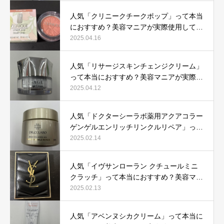
人気「クリニークチークポップ」って本当
におすすめ？美容マニアが実際使用して口
コミを検証！
2025.04.16
人気「リサージスキンチェンジクリーム」
って本当におすすめ？美容マニアが実際使
用して口コミを検証！
2025.04.12
人気「ドクターシーラボ薬用アクアコラー
ゲンゲルエンリッチリンクルリペア」って
本当におすすめ？美容マニアが実際使用し
2025.02.14
て口コミを検証
人気「イヴサンローラン クチュールミニ
クラッチ」って本当におすすめ？美容マニ
アが実際使用して口コミを検証！
2025.02.13
人気「アベンヌシカクリーム」って本当に