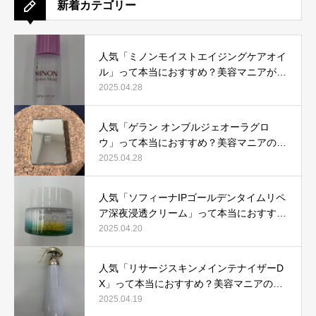
新着カテゴリー
人気「ミノンモイストエイジングケアオイ
ル」って本当におすすめ？美容マニアが実
際使用して口コミを検証！
2025.04.28
人気「ゲラン オンブルジェオーラグロ
ウ」って本当におすすめ？美容マニアの私
が実際使用して、口コミを検証！
2025.04.28
人気「ソフィーナIPゴールデンタイムリペ
ア深夜浸透クリーム」って本当におすす
め？美容マニアが実際使用して口コミを検
2025.04.20
証！
人気「リサージスキンメインテナイザーD
X」って本当におすすめ？美容マニアの私
が実際使用して、口コミを検証！
2025.04.19