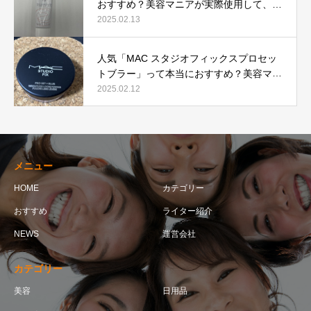
おすすめ？美容マニアが実際使用して、口
コミを検証！
2025.02.13
人気「MAC スタジオフィックスプロセッ
トブラー」って本当におすすめ？美容マニ
アが実際使用して口コミを検証！
2025.02.12
メニュー
HOME
カテゴリー
おすすめ
ライター紹介
NEWS
運営会社
カテゴリー
美容
日用品