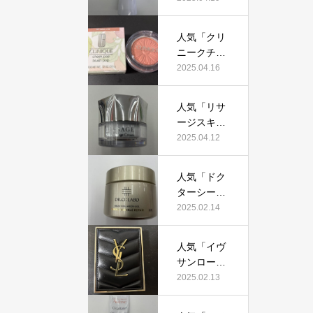
すすめ？美
イザーD
容マニアが
X」って本
実際使用し
人気「クリ
当におすす
て口コミを
ニークチー
め？美容マ
検証！
クポップ」
2025.04.16
ニアの私が
って本当に
実際使用し
おすすめ？
て、口コミ
人気「リサ
美容マニア
を検証！
ージスキン
が実際使用
チェンジク
2025.04.12
して口コミ
リーム」っ
を検証！
て本当にお
人気「ドク
すすめ？美
ターシーラ
容マニアが
ボ薬用アク
2025.02.14
実際使用し
アコラーゲ
て口コミを
ンゲルエン
検証！
人気「イヴ
リッチリン
サンローラ
クルリペ
ン クチュー
2025.02.13
ア」って本
ルミニクラ
当におすす
ッチ」って