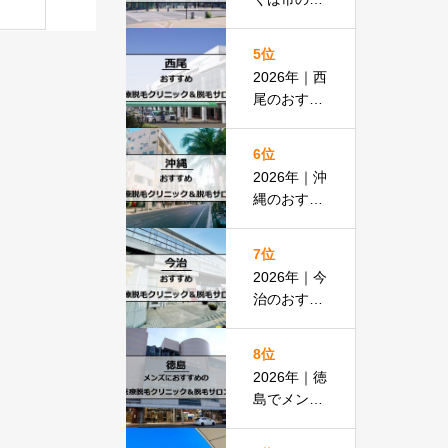
紹介
すすめ医療
脱毛＆脱毛
5位
サロン全13
2026年｜西
選
尾のおすす
め医療脱毛
クリニック
6位
＆脱毛サロ
2026年｜沖
ン全15選
縄のおすす
め医療脱毛
＆脱毛サロ
7位
ン全19選
2026年｜今
治のおすす
め医療脱毛
クリニック
8位
＆脱毛サロ
2026年｜徳
ン全13選
島でメンズ
脱毛におす
すめの医療