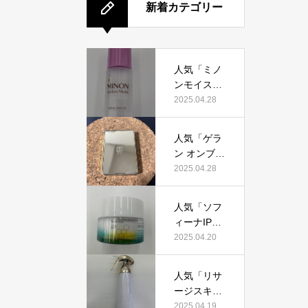
新着カテゴリー
人気「ミノ
ンモイスト
エイジング
2025.04.28
ケアオイ
ル」って本
人気「ゲラ
当におすす
ン オンブル
め？美容マ
ジェオーラ
2025.04.28
ニアが実際
グロウ」っ
使用して口
て本当にお
コミを検
人気「ソフ
すすめ？美
証！
ィーナIPゴ
容マニアの
ールデンタ
2025.04.20
私が実際使
イムリペア
用して、口
深夜浸透ク
コミを検
人気「リサ
リーム」っ
証！
ージスキン
て本当にお
メインテナ
2025.04.19