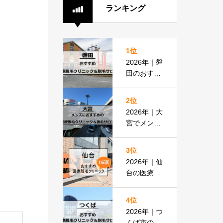
ランキング
1位
2026年｜磐
田のおすす
め医療脱毛
クリニック
2位
＆脱毛サロ
2026年｜大
ン全8選
宮でメンズ
脱毛におす
すめの医療
3位
脱毛＆脱毛
2026年｜仙
サロン全16
台の医療脱
選
毛おすすめ
16選！都度
4位
払いOKの
2026年｜つ
安い医院も
くば市のお