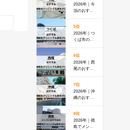
払いOKの
2026年｜今
安い医院も
治のおすす
紹介
め医療脱毛
クリニック
5位
＆脱毛サロ
2026年｜つ
ン全13選
くば市のお
すすめ医療
脱毛＆脱毛
6位
サロン全13
2026年｜西
選
尾のおすす
め医療脱毛
クリニック
7位
＆脱毛サロ
2026年｜沖
ン全15選
縄のおすす
め医療脱毛
＆脱毛サロ
8位
ン全19選
2026年｜徳
島でメンズ