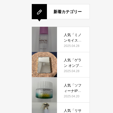
新着カテゴリー
人気「ミノ
ンモイスト
エイジング
2025.04.28
ケアオイ
ル」って本
人気「ゲラ
当におすす
ン オンブル
め？美容マ
ジェオーラ
2025.04.28
ニアが実際
グロウ」っ
使用して口
て本当にお
コミを検
人気「ソフ
すすめ？美
証！
ィーナIPゴ
容マニアの
ールデンタ
2025.04.20
私が実際使
イムリペア
用して、口
深夜浸透ク
コミを検
人気「リサ
リーム」っ