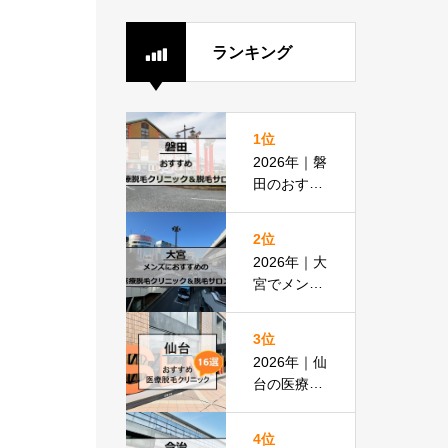
ランキング
1位
2026年｜磐
田のおすす
め医療脱毛
クリニック
2位
＆脱毛サロ
2026年｜大
ン全8選
宮でメンズ
脱毛におす
すめの医療
3位
脱毛＆脱毛
2026年｜仙
サロン全16
台の医療脱
選
毛おすすめ
16選！都度
4位