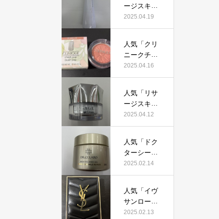
証！
ージスキン
て本当にお
メインテナ
2025.04.19
すすめ？美
イザーD
容マニアが
X」って本
実際使用し
人気「クリ
当におすす
て口コミを
ニークチー
め？美容マ
検証！
クポップ」
2025.04.16
ニアの私が
って本当に
実際使用し
おすすめ？
て、口コミ
人気「リサ
美容マニア
を検証！
ージスキン
が実際使用
チェンジク
2025.04.12
して口コミ
リーム」っ
を検証！
て本当にお
人気「ドク
すすめ？美
ターシーラ
容マニアが
ボ薬用アク
2025.02.14
実際使用し
アコラーゲ
て口コミを
ンゲルエン
検証！
人気「イヴ
リッチリン
サンローラ
クルリペ
ン クチュー
2025.02.13
ア」って本