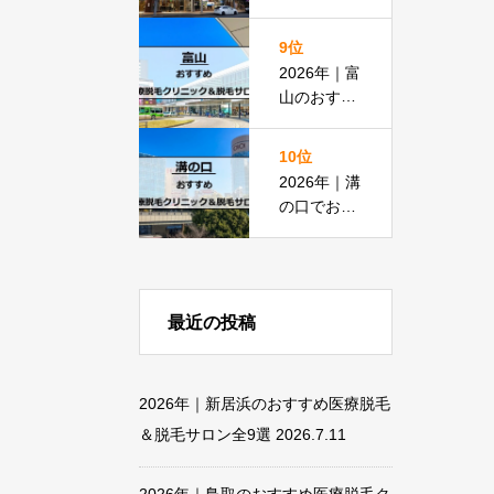
脱毛におす
すめの医療
9位
脱毛＆脱毛
2026年｜富
サロン全15
山のおすす
選
め医療脱毛
クリニック
10位
＆脱毛サロ
2026年｜溝
ン全18選
の口でおす
すめの医療
脱毛＆脱毛
サロン全13
選
最近の投稿
2026年｜新居浜のおすすめ医療脱毛
＆脱毛サロン全9選
2026.7.11