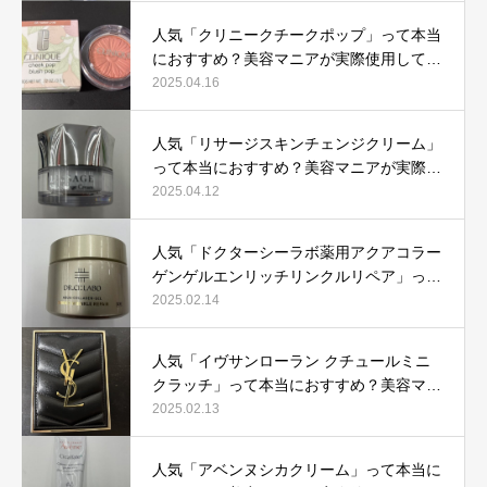
人気「クリニークチークポップ」って本当
におすすめ？美容マニアが実際使用して口
コミを検証！
2025.04.16
人気「リサージスキンチェンジクリーム」
って本当におすすめ？美容マニアが実際使
用して口コミを検証！
2025.04.12
人気「ドクターシーラボ薬用アクアコラー
ゲンゲルエンリッチリンクルリペア」って
本当におすすめ？美容マニアが実際使用し
2025.02.14
て口コミを検証
人気「イヴサンローラン クチュールミニ
クラッチ」って本当におすすめ？美容マニ
アが実際使用して口コミを検証！
2025.02.13
人気「アベンヌシカクリーム」って本当に