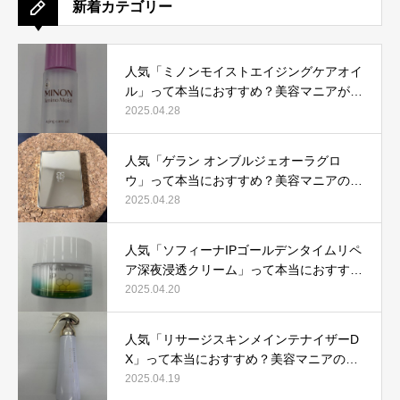
新着カテゴリー
人気「ミノンモイストエイジングケアオイ
ル」って本当におすすめ？美容マニアが実
際使用して口コミを検証！
2025.04.28
人気「ゲラン オンブルジェオーラグロ
ウ」って本当におすすめ？美容マニアの私
が実際使用して、口コミを検証！
2025.04.28
人気「ソフィーナIPゴールデンタイムリペ
ア深夜浸透クリーム」って本当におすす
め？美容マニアが実際使用して口コミを検
2025.04.20
証！
人気「リサージスキンメインテナイザーD
X」って本当におすすめ？美容マニアの私
が実際使用して、口コミを検証！
2025.04.19