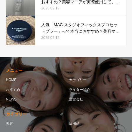
おすすめ？美容マニアが実際使用して、口
コミを検証！
2025.02.13
人気「MAC スタジオフィックスプロセッ
トブラー」って本当におすすめ？美容マニ
アが実際使用して口コミを検証！
2025.02.12
メニュー
HOME
カテゴリー
おすすめ
ライター紹介
NEWS
運営会社
カテゴリー
美容
日用品