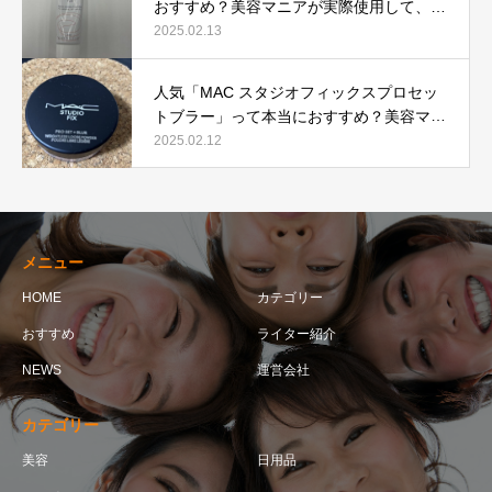
おすすめ？美容マニアが実際使用して、口
コミを検証！
2025.02.13
人気「MAC スタジオフィックスプロセッ
トブラー」って本当におすすめ？美容マニ
アが実際使用して口コミを検証！
2025.02.12
メニュー
HOME
カテゴリー
おすすめ
ライター紹介
NEWS
運営会社
カテゴリー
美容
日用品