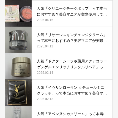
人気「クリニークチークポップ」って本当
におすすめ？美容マニアが実際使用して口
コミを検証！
2025.04.16
人気「リサージスキンチェンジクリーム」
って本当におすすめ？美容マニアが実際使
用して口コミを検証！
2025.04.12
人気「ドクターシーラボ薬用アクアコラー
ゲンゲルエンリッチリンクルリペア」って
本当におすすめ？美容マニアが実際使用し
2025.02.14
て口コミを検証
人気「イヴサンローラン クチュールミニ
クラッチ」って本当におすすめ？美容マニ
アが実際使用して口コミを検証！
2025.02.13
人気「アベンヌシカクリーム」って本当に