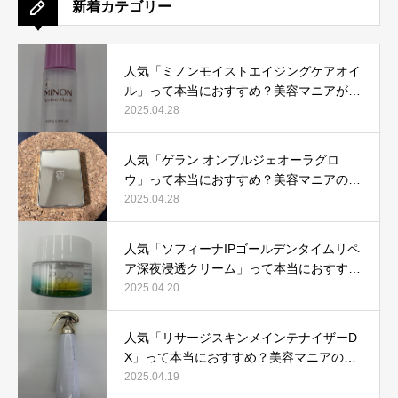
新着カテゴリー
人気「ミノンモイストエイジングケアオイ
ル」って本当におすすめ？美容マニアが実
際使用して口コミを検証！
2025.04.28
人気「ゲラン オンブルジェオーラグロ
ウ」って本当におすすめ？美容マニアの私
が実際使用して、口コミを検証！
2025.04.28
人気「ソフィーナIPゴールデンタイムリペ
ア深夜浸透クリーム」って本当におすす
め？美容マニアが実際使用して口コミを検
2025.04.20
証！
人気「リサージスキンメインテナイザーD
X」って本当におすすめ？美容マニアの私
が実際使用して、口コミを検証！
2025.04.19