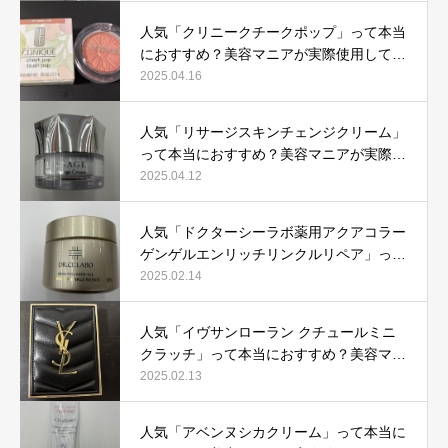
人気「クリニークチークポップ」って本当
におすすめ？美容マニアが実際使用して口
コミを検証！
2025.04.16
人気「リサージスキンチェンジクリーム」
って本当におすすめ？美容マニアが実際使
用して口コミを検証！
2025.04.12
人気「ドクターシーラボ薬用アクアコラー
ゲンゲルエンリッチリンクルリペア」って
本当におすすめ？美容マニアが実際使用し
2025.02.14
て口コミを検証
人気「イヴサンローラン クチュールミニ
クラッチ」って本当におすすめ？美容マニ
アが実際使用して口コミを検証！
2025.02.13
人気「アベンヌシカクリーム」って本当に