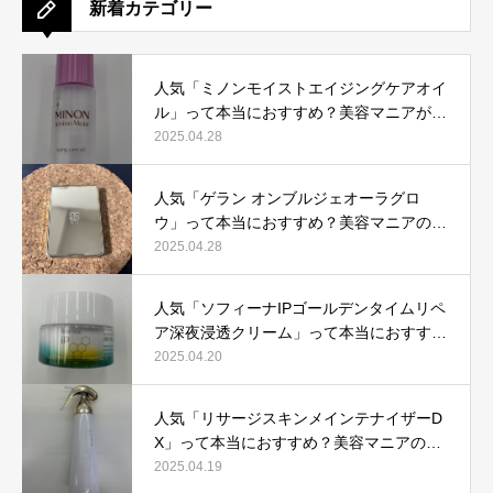
新着カテゴリー
人気「ミノンモイストエイジングケアオイ
ル」って本当におすすめ？美容マニアが実
際使用して口コミを検証！
2025.04.28
人気「ゲラン オンブルジェオーラグロ
ウ」って本当におすすめ？美容マニアの私
が実際使用して、口コミを検証！
2025.04.28
人気「ソフィーナIPゴールデンタイムリペ
ア深夜浸透クリーム」って本当におすす
め？美容マニアが実際使用して口コミを検
2025.04.20
証！
人気「リサージスキンメインテナイザーD
X」って本当におすすめ？美容マニアの私
が実際使用して、口コミを検証！
2025.04.19