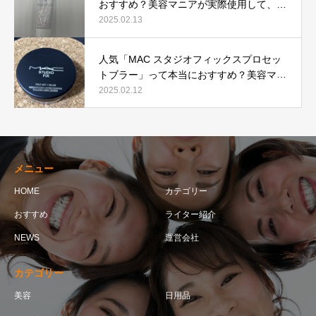
おすすめ？美容マニアが実際使用して、口
コミを検証！
2025.02.13
人気「MAC スタジオフィックスプロセッ
トブラー」って本当におすすめ？美容マニ
アが実際使用して口コミを検証！
2025.02.12
メニュー
HOME
カテゴリー
おすすめ
ライター紹介
NEWS
運営会社
カテゴリー
美容
日用品