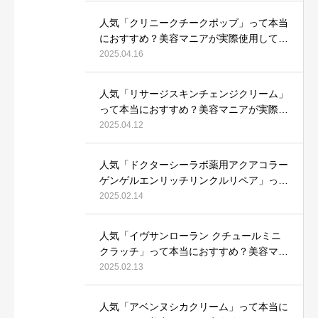
人気「クリニークチークポップ」って本当
におすすめ？美容マニアが実際使用して口
コミを検証！
2025.04.16
人気「リサージスキンチェンジクリーム」
って本当におすすめ？美容マニアが実際使
用して口コミを検証！
2025.04.12
人気「ドクターシーラボ薬用アクアコラー
ゲンゲルエンリッチリンクルリペア」って
本当におすすめ？美容マニアが実際使用し
2025.02.14
て口コミを検証
人気「イヴサンローラン クチュールミニ
クラッチ」って本当におすすめ？美容マニ
アが実際使用して口コミを検証！
2025.02.13
人気「アベンヌシカクリーム」って本当に