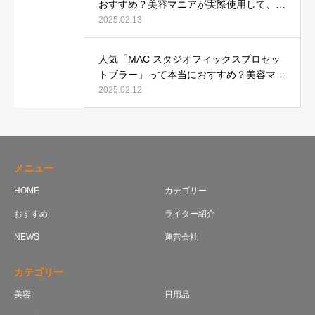
おすすめ？美容マニアが実際使用して、口
コミを検証！
2025.02.13
人気「MAC スタジオフィックスプロセッ
トブラー」って本当におすすめ？美容マニ
アが実際使用して口コミを検証！
2025.02.12
メニュー
HOME
カテゴリー
おすすめ
ライター紹介
NEWS
運営会社
カテゴリー
美容
日用品