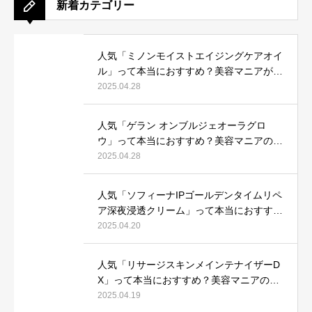
新着カテゴリー
人気「ミノンモイストエイジングケアオイ
ル」って本当におすすめ？美容マニアが実
際使用して口コミを検証！
2025.04.28
人気「ゲラン オンブルジェオーラグロ
ウ」って本当におすすめ？美容マニアの私
が実際使用して、口コミを検証！
2025.04.28
人気「ソフィーナIPゴールデンタイムリペ
ア深夜浸透クリーム」って本当におすす
め？美容マニアが実際使用して口コミを検
2025.04.20
証！
人気「リサージスキンメインテナイザーD
X」って本当におすすめ？美容マニアの私
が実際使用して、口コミを検証！
2025.04.19