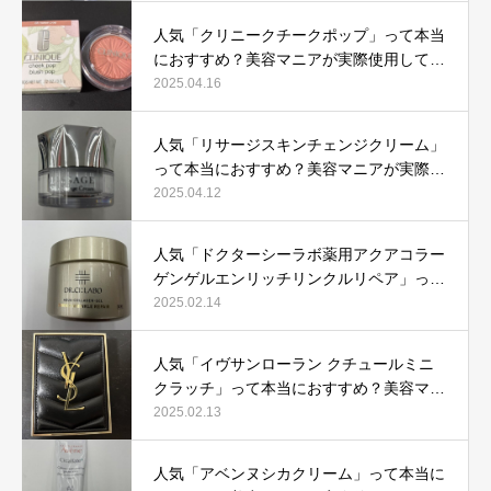
人気「クリニークチークポップ」って本当
におすすめ？美容マニアが実際使用して口
コミを検証！
2025.04.16
人気「リサージスキンチェンジクリーム」
って本当におすすめ？美容マニアが実際使
用して口コミを検証！
2025.04.12
人気「ドクターシーラボ薬用アクアコラー
ゲンゲルエンリッチリンクルリペア」って
本当におすすめ？美容マニアが実際使用し
2025.02.14
て口コミを検証
人気「イヴサンローラン クチュールミニ
クラッチ」って本当におすすめ？美容マニ
アが実際使用して口コミを検証！
2025.02.13
人気「アベンヌシカクリーム」って本当に