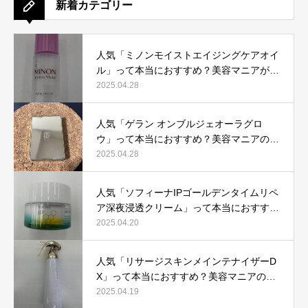
新着カテゴリー
人気「ミノンモイストエイジングケアオイ
ル」って本当におすすめ？美容マニアが実
際使用して口コミを検証！
2025.04.28
人気「ゲラン オンブルジェオーラグロ
ウ」って本当におすすめ？美容マニアの私
が実際使用して、口コミを検証！
2025.04.28
人気「ソフィーナIPゴールデンタイムリペ
ア深夜浸透クリーム」って本当におすす
め？美容マニアが実際使用して口コミを検
2025.04.20
証！
人気「リサージスキンメインテナイザーD
X」って本当におすすめ？美容マニアの私
が実際使用して、口コミを検証！
2025.04.19