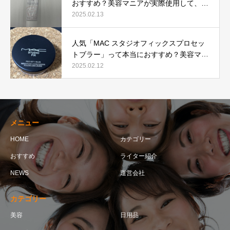
おすすめ？美容マニアが実際使用して、口
コミを検証！
2025.02.13
人気「MAC スタジオフィックスプロセッ
トブラー」って本当におすすめ？美容マニ
アが実際使用して口コミを検証！
2025.02.12
メニュー
HOME
カテゴリー
おすすめ
ライター紹介
NEWS
運営会社
カテゴリー
美容
日用品