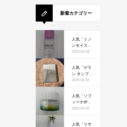
新着カテゴリー
人気「ミノ
ンモイスト
エイジング
2025.04.28
ケアオイ
ル」って本
人気「ゲラ
当におすす
ン オンブル
め？美容マ
ジェオーラ
2025.04.28
ニアが実際
グロウ」っ
使用して口
て本当にお
コミを検
人気「ソフ
すすめ？美
証！
ィーナIPゴ
容マニアの
ールデンタ
2025.04.20
私が実際使
イムリペア
用して、口
深夜浸透ク
コミを検
人気「リサ
リーム」っ