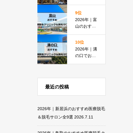
脱毛におす
すめの医療
9位
脱毛＆脱毛
2026年｜富
サロン全15
山のおすす
選
め医療脱毛
クリニック
10位
＆脱毛サロ
2026年｜溝
ン全18選
の口でおす
すめの医療
脱毛＆脱毛
サロン全13
選
最近の投稿
2026年｜新居浜のおすすめ医療脱毛
＆脱毛サロン全9選
2026.7.11