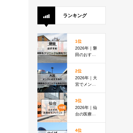
ランキング
1位
2026年｜磐
田のおすす
め医療脱毛
クリニック
2位
＆脱毛サロ
2026年｜大
ン全8選
宮でメンズ
脱毛におす
すめの医療
3位
脱毛＆脱毛
2026年｜仙
サロン全16
台の医療脱
選
毛おすすめ
16選！都度
4位