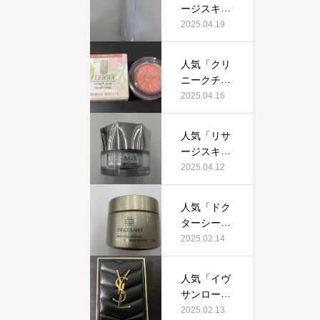
証！
ージスキン
て本当にお
メインテナ
2025.04.19
すすめ？美
イザーD
容マニアが
X」って本
実際使用し
人気「クリ
当におすす
て口コミを
ニークチー
め？美容マ
検証！
クポップ」
2025.04.16
ニアの私が
って本当に
実際使用し
おすすめ？
て、口コミ
人気「リサ
美容マニア
を検証！
ージスキン
が実際使用
チェンジク
2025.04.12
して口コミ
リーム」っ
を検証！
て本当にお
人気「ドク
すすめ？美
ターシーラ
容マニアが
ボ薬用アク
2025.02.14
実際使用し
アコラーゲ
て口コミを
ンゲルエン
検証！
人気「イヴ
リッチリン
サンローラ
クルリペ
ン クチュー
2025.02.13
ア」って本