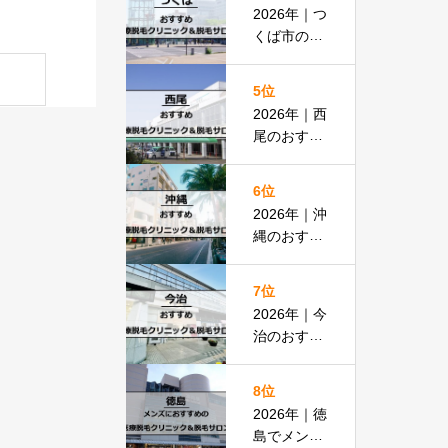
払いOKの
2026年｜つ
安い医院も
くば市のお
紹介
すすめ医療
脱毛＆脱毛
5位
サロン全13
2026年｜西
選
尾のおすす
め医療脱毛
クリニック
6位
＆脱毛サロ
2026年｜沖
ン全15選
縄のおすす
め医療脱毛
＆脱毛サロ
7位
ン全19選
2026年｜今
治のおすす
め医療脱毛
クリニック
8位
＆脱毛サロ
2026年｜徳
ン全13選
島でメンズ